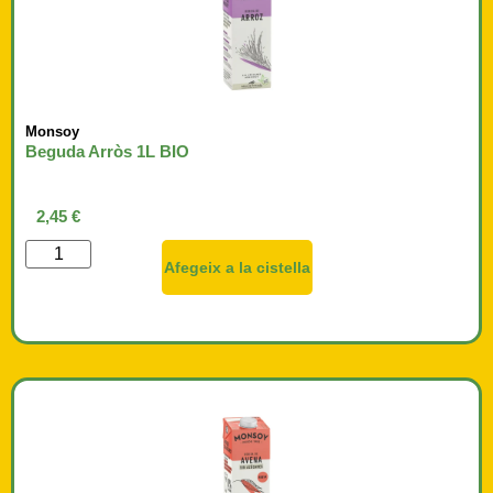
Monsoy
Beguda Arròs 1L BIO
2,45
€
Afegeix a la cistella