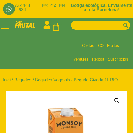
722 448
Botiga ecològica, Enviaments
ES
CA
EN
934
a tota Barcelona!
Cestas ECO
Fruites
Verdures
Rebost
Suscripción
Inici
/
Begudes
/
Begudes Vegetals
/ Beguda Civada 1L BIO