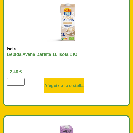
Isola
Bebida Avena Barista 1L Isola BIO
2,49
€
Afegeix a la cistella