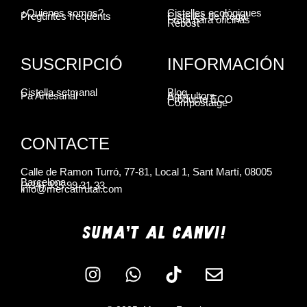
¿Quienes somos?
Cistelles ecològiques
Preguntes freqüents
Cistelles de Regal
Fruta para oficinas
Rebost
SUSCRIPCIÓ
INFORMACIÓN
Cistella setmanal
Blog
Pa Artesanal
Agricultors
Producte ECO
Compostatge
CONTACTE
Calle de Ramon Turró, 77-81, Local 1, Sant Martí, 08005
Barcelona
(+34) 935 99 31 33
info@mercatfrutal.com
SUMA'T AL CANVI!