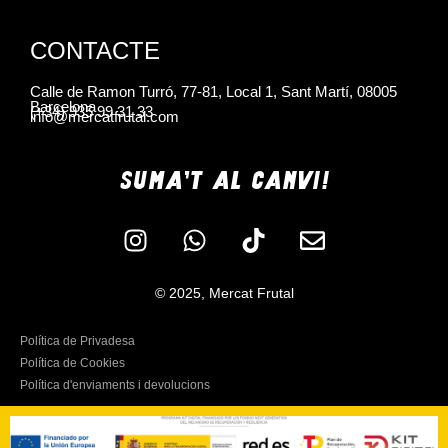
CONTACTE
Calle de Ramon Turró, 77-81, Local 1, Sant Martí, 08005
Barcelona
(+34) 935 99 31 33
info@mercatfrutal.com
SUMA'T AL CANVI!
© 2025, Mercat Frutal
Política de Privadesa
Política de Cookies
Política d'enviaments i devolucions