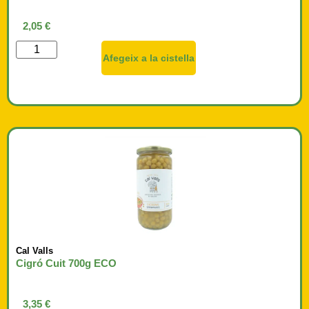
2,05
€
Afegeix a la cistella
Cal Valls
Cigró Cuit 700g ECO
3,35
€