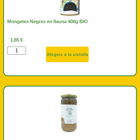
Mongetes Negres en llauna 400g BIO
1,85
€
Afegeix a la cistella