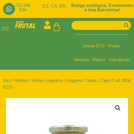
722 448
Botiga ecològica, Enviaments
ES
CA
EN
934
a tota Barcelona!
Cestas ECO
Fruites
Verdures
Rebost
Suscripción
Inici
/
Rebost
/
Arròs i Llegums
/
Llegums Cuites
/ Cigró Cuit 350g
ECO