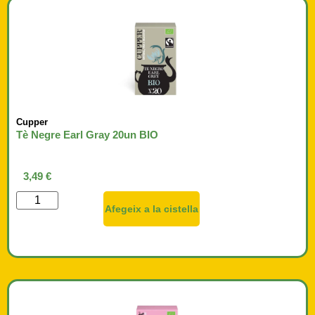
Cupper
Tè Negre Earl Gray 20un BIO
3,49
€
Afegeix a la cistella