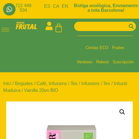
722 448
Botiga ecològica, Enviaments
ES
CA
EN
934
a tota Barcelona!
Cestas ECO
Fruites
Verdures
Rebost
Suscripción
Inici
/
Begudes
/
Cafè, Infusions i Tes
/
Infusions i Tes
/ Infusió
Maduixa i Vainilla 20un BIO