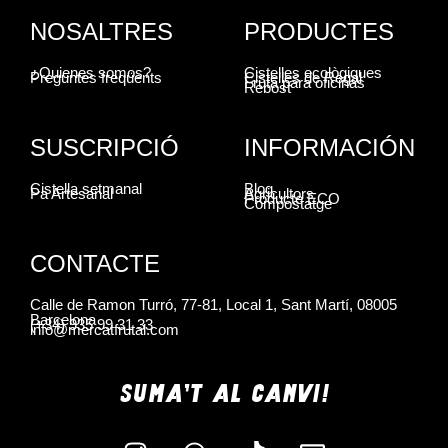
NOSALTRES
PRODUCTES
¿Quienes somos?
Cistelles ecològiques
Preguntes freqüents
Cistelles de Regal
Fruta para oficinas
Rebost
SUSCRIPCIÓ
INFORMACIÓN
Cistella setmanal
Blog
Pa Artesanal
Agricultors
Producte ECO
Compostatge
CONTACTE
Calle de Ramon Turró, 77-81, Local 1, Sant Martí, 08005
Barcelona
(+34) 935 99 31 33
info@mercatfrutal.com
SUMA'T AL CANVI!