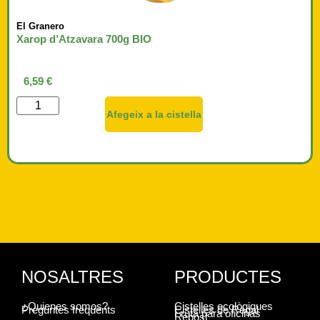
El Granero
Xarop d’Atzavara 700g BIO
6,59
€
Afegeix a la cistella
NOSALTRES
PRODUCTES
¿Quienes somos?
Cistelles ecològiques
Preguntes freqüents
Cistelles de Regal
Fruta para oficinas
Rebost