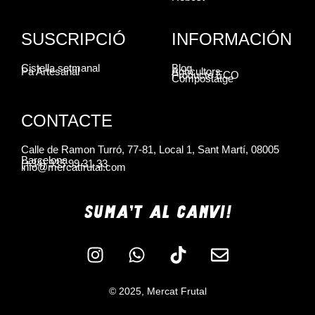
SUSCRIPCIÓ
INFORMACIÓN
Cistella setmanal
Blog
Pa Artesanal
Agricultors
Producte ECO
Compostatge
CONTACTE
Calle de Ramon Turró, 77-81, Local 1, Sant Martí, 08005
Barcelona
(+34) 935 99 31 33
info@mercatfrutal.com
SUMA'T AL CANVI!
© 2025, Mercat Frutal