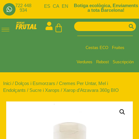
722 448
Botiga ecològica, Enviaments
ES
CA
EN
934
a tota Barcelona!
Cestas ECO
Fruites
Verdures
Rebost
Suscripción
Inici
/
Dolços i Esmorzars
/
Cremes Per Untar, Mel i
Endolçants
/
Sucre i Xarops
/ Xarop d’Atzavara 360g BIO