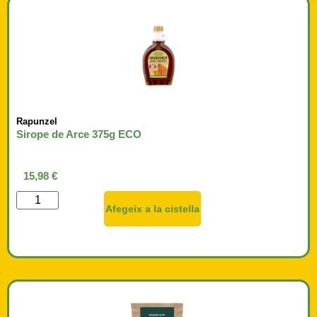
Rapunzel
Sirope de Arce 375g ECO
15,98
€
Afegeix a la cistella