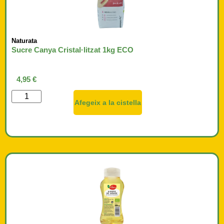
Naturata
Sucre Canya Cristal·litzat 1kg ECO
4,95
€
Afegeix a la cistella