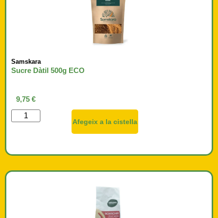
Samskara
Sucre Dàtil 500g ECO
9,75
€
Afegeix a la cistella