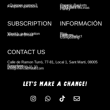
¿Quienes somos?
Organic Baskets
Frequent questions
Gift Baskets
Fruta para oficinas
Pantry
SUBSCRIPTION
INFORMACIÓN
Weekly subscription
Blog
Artesanal Bread
Farmers
ORG Product
Composting
CONTACT US
Calle de Ramon Turró, 77-81, Local 1, Sant Martí, 08005
Barcelona
(+34) 935 99 31 33
info@mercatfrutal.com
LET'S MAKE A CHANGE!