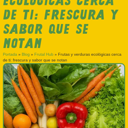
ECOLÓGICAS CERCA
DE TI: FRESCURA Y
SABOR QUE SE
NOTAN
Portada
»
Blog
»
Frutal Hub
»
Frutas y verduras ecológicas cerca
de ti: frescura y sabor que se notan