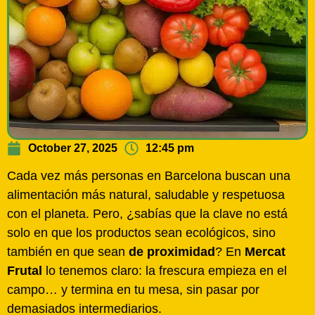
October 27, 2025
12:45 pm
Cada vez más personas en Barcelona buscan una
alimentación más natural, saludable y respetuosa
con el planeta. Pero, ¿sabías que la clave no está
solo en que los productos sean ecológicos, sino
también en que sean
de proximidad
? En
Mercat
Frutal
lo tenemos claro: la frescura empieza en el
campo… y termina en tu mesa, sin pasar por
demasiados intermediarios.