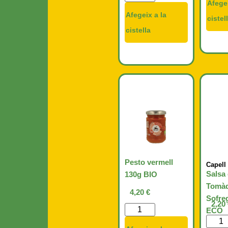
Afegei
Afegeix a la
cistel
cistella
Pesto vermell
Capell
Salsa
130g BIO
Tomàq
4,20
€
Sofreg
2,20
ECO