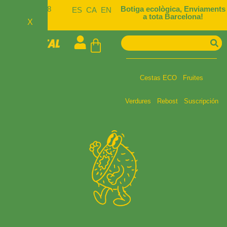
722 448
Botiga ecològica, Enviaments
ES
CA
EN
934
a tota Barcelona!
X
Cestas ECO
Fruites
Verdures
Rebost
Suscripción