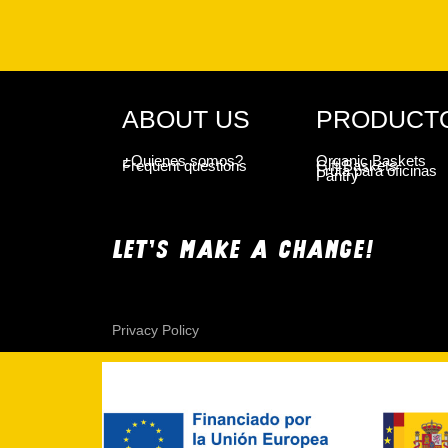
ABOUT US
PRODUCT
¿Quienes somos?
Organic Baskets
Frequent questions
Gift Baskets
Fruta para oficinas
Pantry
LET'S MAKE A CHANGE!
Privacy Policy