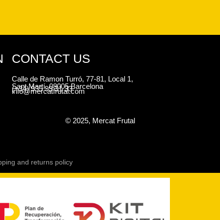
N
CONTACT US
Calle de Ramon Turró, 77-81, Local 1,
Sant Martí, 08005 Barcelona
(+34) 935 99 31 33
info@mercatfrutal.com
© 2025, Mercat Frutal
pping and returns policy