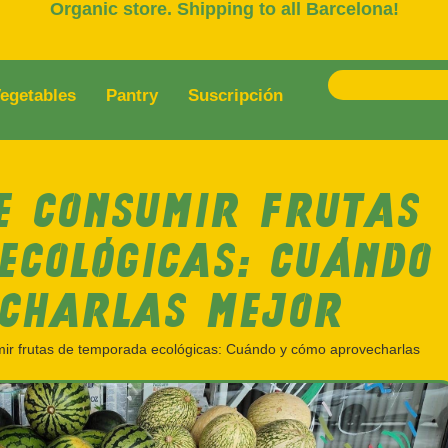
Organic store. Shipping to all Barcelona!
egetables
Pantry
Suscripción
E CONSUMIR FRUTAS
ECOLÓGICAS: CUÁNDO
ECHARLAS MEJOR
ir frutas de temporada ecológicas: Cuándo y cómo aprovecharlas