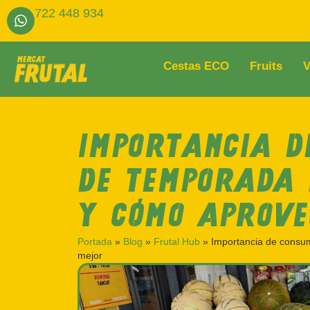
722 448 934
Cestas ECO
Fruits
V
IMPORTANCIA D
DE TEMPORADA 
Y CÓMO APROV
Portada
»
Blog
»
Frutal Hub
»
Importancia de consum
mejor