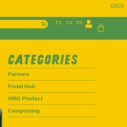
FAQ's
ES
CA
EN
CATEGORIES
Farmers
Frutal Hub
ORG Product
Composting