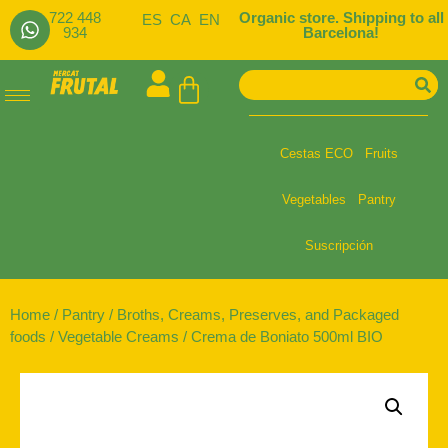
722 448
Organic store. Shipping to all
ES
CA
EN
934
Barcelona!
Cestas ECO
Fruits
Vegetables
Pantry
Suscripción
Home
/
Pantry
/
Broths, Creams, Preserves, and Packaged
foods
/
Vegetable Creams
/ Crema de Boniato 500ml BIO