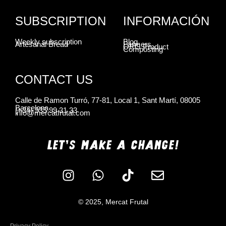
SUBSCRIPTION
INFORMACIÓN
Weekly subscription
Blog
Artesanal Bread
Farmers
ORG Product
Composting
CONTACT US
Calle de Ramon Turró, 77-81, Local 1, Sant Martí, 08005
Barcelona
(+34) 935 99 31 33
info@mercatfrutal.com
LET'S MAKE A CHANGE!
© 2025, Mercat Frutal
Privacy Policy