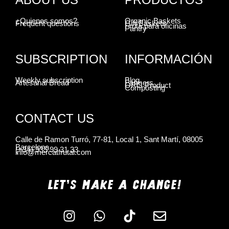
¿Quienes somos?
Organic Baskets
Frequent questions
Gift Baskets
Fruta para oficinas
Pantry
SUBSCRIPTION
INFORMACIÓN
Weekly subscription
Blog
Artesanal Bread
Farmers
ORG Product
Composting
CONTACT US
Calle de Ramon Turró, 77-81, Local 1, Sant Martí, 08005
Barcelona
(+34) 935 99 31 33
info@mercatfrutal.com
LET'S MAKE A CHANGE!