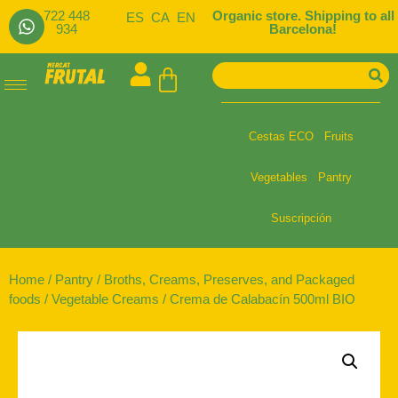
722 448
Organic store. Shipping to all
ES
CA
EN
934
Barcelona!
Cestas ECO
Fruits
Vegetables
Pantry
Suscripción
Home
/
Pantry
/
Broths, Creams, Preserves, and Packaged
foods
/
Vegetable Creams
/ Crema de Calabacín 500ml BIO