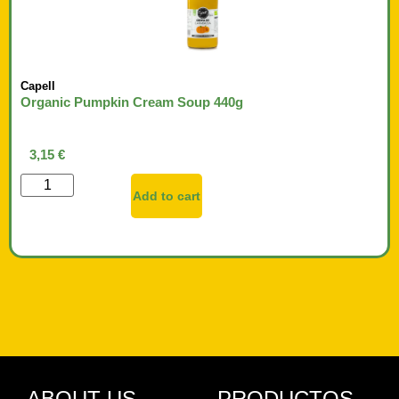
Capell
Organic Pumpkin Cream Soup 440g
3,15
€
Add to cart
ABOUT US
PRODUCTOS