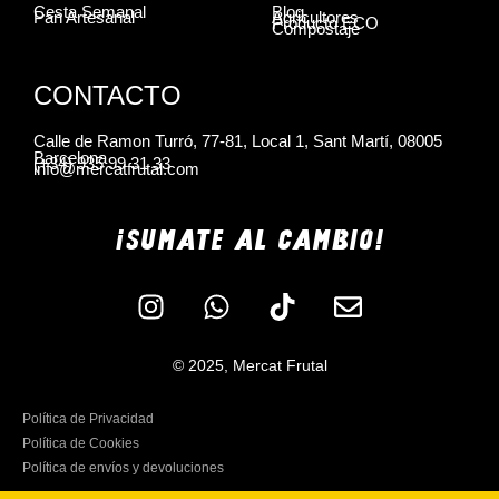
Cesta Semanal
Blog
Pan Artesanal
Agricultores
Producto ECO
Compostaje
CONTACTO
Calle de Ramon Turró, 77-81, Local 1, Sant Martí, 08005
Barcelona
(+34) 935 99 31 33
info@mercatfrutal.com
¡SUMATE AL CAMBIO!
© 2025, Mercat Frutal
Política de Privacidad
Política de Cookies
Política de envíos y devoluciones