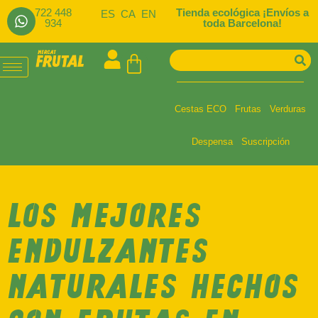
722 448
Tienda ecológica ¡Envíos a
ES
CA
EN
934
toda Barcelona!
Cestas ECO
Frutas
Verduras
Despensa
Suscripción
LOS MEJORES
ENDULZANTES
NATURALES HECHOS