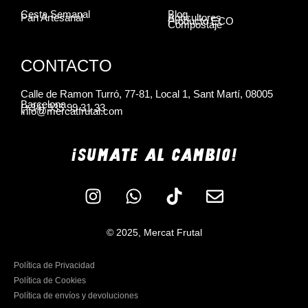
Cesta Semanal
Blog
Pan Artesanal
Agricultores
Producto ECO
Compostaje
CONTACTO
Calle de Ramon Turró, 77-81, Local 1, Sant Martí, 08005
Barcelona
(+34) 935 99 31 33
info@mercatfrutal.com
¡SUMATE AL CAMBIO!
© 2025, Mercat Frutal
Política de Privacidad
Política de Cookies
Política de envíos y devoluciones