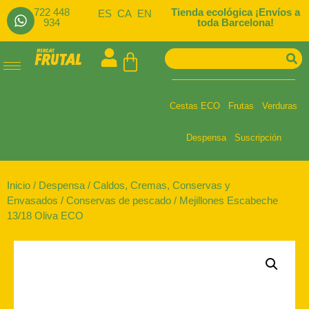
722 448
Tienda ecológica ¡Envíos a
ES
CA
EN
934
toda Barcelona!
Cestas ECO
Frutas
Verduras
Despensa
Suscripción
Inicio
/
Despensa
/
Caldos, Cremas, Conservas y
Envasados
/
Conservas de pescado
/ Mejillones Escabeche
13/18 Oliva ECO