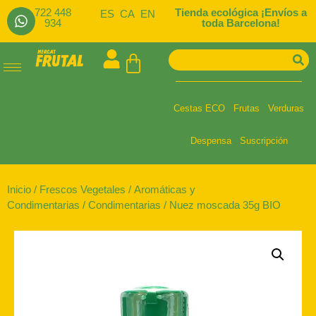
722 448
Tienda ecológica ¡Envíos a
ES
CA
EN
934
toda Barcelona!
Cestas ECO
Frutas
Verduras
Despensa
Suscripción
Inicio
/
Frescos Vegetales
/
Aromáticas y
Condimentarias
/
Condimentarias
/ Nuez moscada 35g BIO