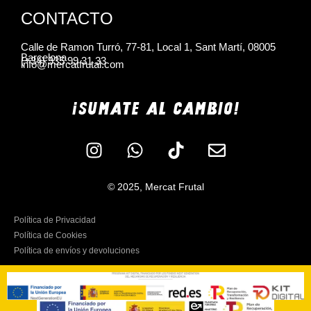
CONTACTO
Calle de Ramon Turró, 77-81, Local 1, Sant Martí, 08005
Barcelona
(+34) 935 99 31 33
info@mercatfrutal.com
¡SUMATE AL CAMBIO!
© 2025, Mercat Frutal
Política de Privacidad
Política de Cookies
Política de envíos y devoluciones