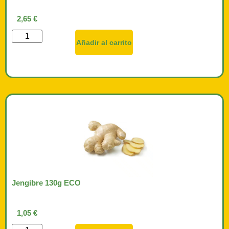
2,65
€
Añadir al carrito
Jengibre 130g ECO
1,05
€