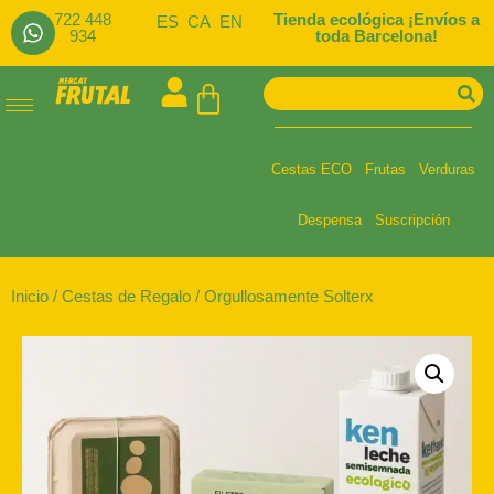
722 448
Tienda ecológica ¡Envíos a
ES
CA
EN
934
toda Barcelona!
Cestas ECO
Frutas
Verduras
Despensa
Suscripción
Inicio
/
Cestas de Regalo
/ Orgullosamente Solterx