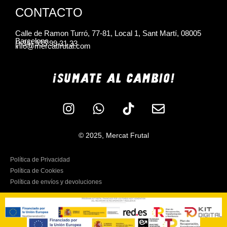
CONTACTO
Calle de Ramon Turró, 77-81, Local 1, Sant Martí, 08005
Barcelona
(+34) 935 99 31 33
info@mercatfrutal.com
¡SUMATE AL CAMBIO!
© 2025, Mercat Frutal
Política de Privacidad
Política de Cookies
Política de envíos y devoluciones