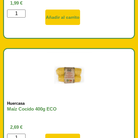
1,99
€
Añadir al carrito
Huercasa
Maíz Cocido 400g ECO
2,69
€