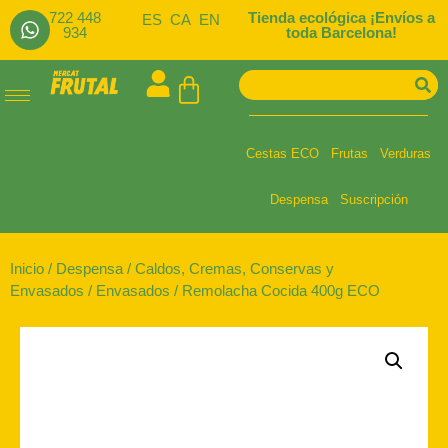
722 448
Tienda ecológica ¡Envíos a
ES
CA
EN
934
toda Barcelona!
Cestas ECO
Frutas
Verduras
Despensa
Suscripción
Inicio
/
Despensa
/
Caldos, Cremas, Conservas y
Envasados
/
Envasados
/ Remolacha Cocida 400g ECO