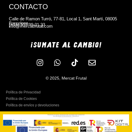
CONTACTO
Calle de Ramon Turró, 77-81, Local 1, Sant Martí, 08005
Barcelona
(+34) 935 99 31 33
info@mercatfrutal.com
¡SUMATE AL CAMBIO!
© 2025, Mercat Frutal
Política de Privacidad
Política de Cookies
Política de envíos y devoluciones