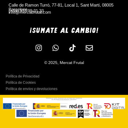
Calle de Ramon Turró, 77-81, Local 1, Sant Martí, 08005
Barcelona
(+34) 935 99 31 33
info@mercatfrutal.com
¡SUMATE AL CAMBIO!
© 2025, Mercat Frutal
Política de Privacidad
Política de Cookies
Política de envíos y devoluciones