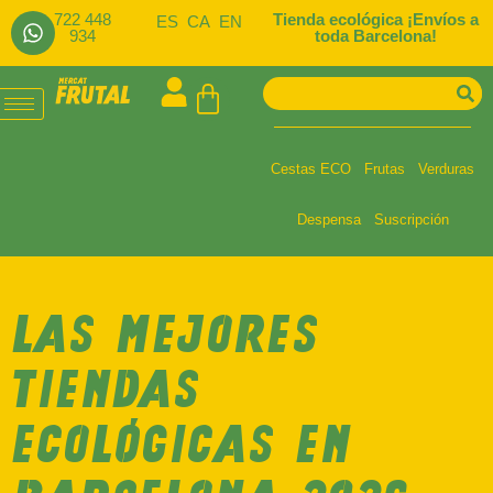
722 448
Tienda ecológica ¡Envíos a
ES
CA
EN
934
toda Barcelona!
Cestas ECO
Frutas
Verduras
Despensa
Suscripción
LAS MEJORES
TIENDAS
ECOLÓGICAS EN