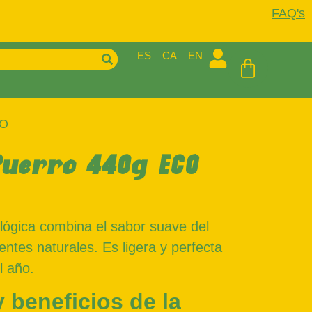
FAQ's
ES
CA
EN
CO
uerro 440g ECO
lógica combina el sabor suave del
entes naturales. Es ligera y perfecta
l año.
 beneficios de la