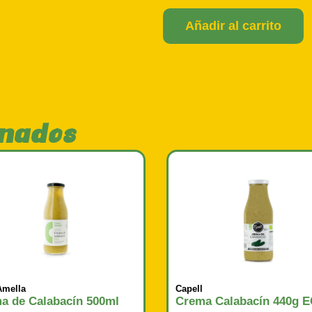
Añadir al carrito
onados
Amella
Capell
a de Calabacín 500ml
Crema Calabacín 440g 