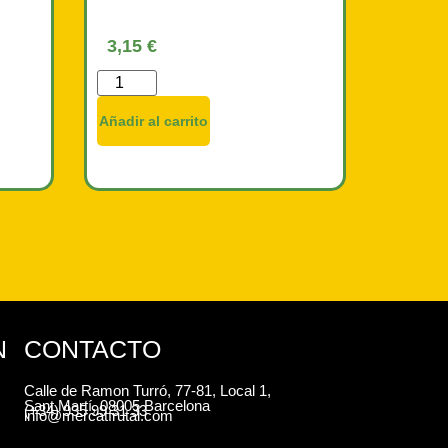
3,15
€
Añadir al carrito
N
CONTACTO
Calle de Ramon Turró, 77-81, Local 1,
Sant Martí, 08005 Barcelona
(+34) 935 99 31 33
info@mercatfrutal.com