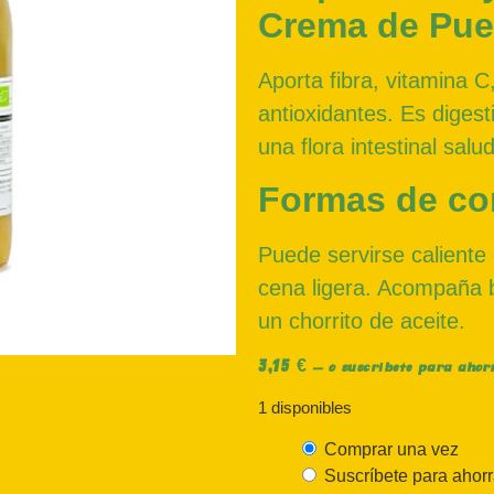
Crema de Pue
Aporta fibra, vitamina C
antioxidantes. Es diges
una flora intestinal salu
Formas de c
Puede servirse caliente
cena ligera. Acompaña b
un chorrito de aceite.
3,15
€
—
o suscríbete para aho
1 disponibles
Comprar una vez
Suscríbete para ahor