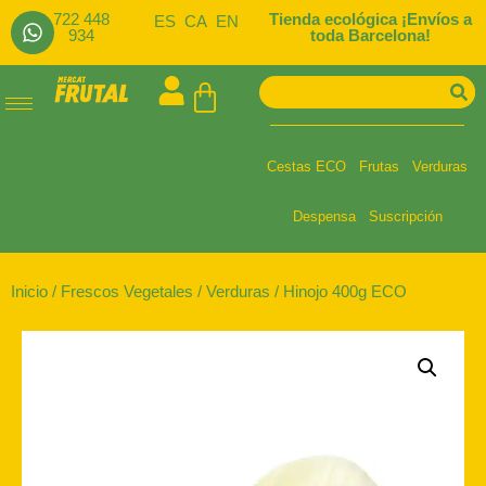
722 448
Tienda ecológica ¡Envíos a
ES
CA
EN
934
toda Barcelona!
Cestas ECO
Frutas
Verduras
Despensa
Suscripción
Inicio
/
Frescos Vegetales
/
Verduras
/ Hinojo 400g ECO