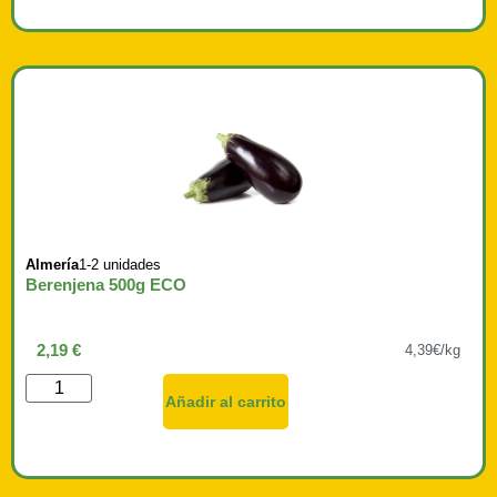
Almería
1-2 unidades
Berenjena 500g ECO
2,19
€
4,39€/kg
Añadir al carrito