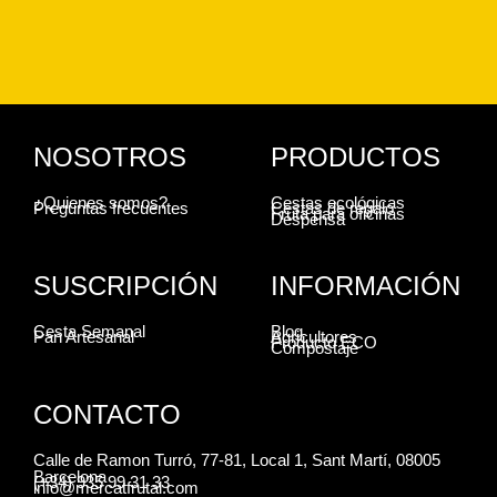
NOSOTROS
PRODUCTOS
¿Quienes somos?
Cestas ecológicas
Preguntas frecuentes
Cestas de regalo
Fruta para oficinas
Despensa
SUSCRIPCIÓN
INFORMACIÓN
Cesta Semanal
Blog
Pan Artesanal
Agricultores
Producto ECO
Compostaje
CONTACTO
Calle de Ramon Turró, 77-81, Local 1, Sant Martí, 08005
Barcelona
(+34) 935 99 31 33
info@mercatfrutal.com