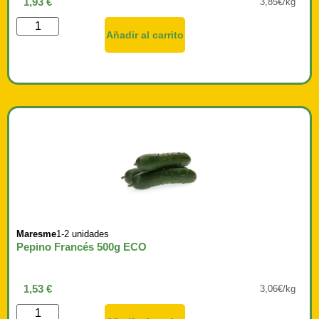
1,93
€
3,85€/kg
Añadir al carrito
Maresme
1-2 unidades
Pepino Francés 500g ECO
1,53
€
3,06€/kg