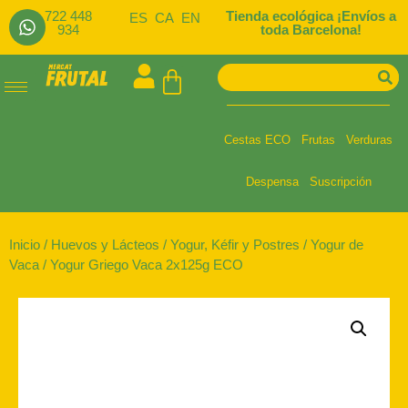
722 448
Tienda ecológica ¡Envíos a
ES
CA
EN
934
toda Barcelona!
Cestas ECO
Frutas
Verduras
Despensa
Suscripción
Inicio
/
Huevos y Lácteos
/
Yogur, Kéfir y Postres
/
Yogur de
Vaca
/ Yogur Griego Vaca 2x125g ECO