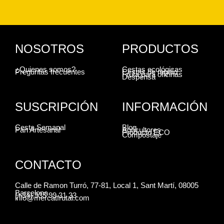
NOSOTROS
PRODUCTOS
¿Quienes somos?
Cestas ecológicas
Preguntas frecuentes
Cestas de regalo
Fruta para oficinas
Despensa
SUSCRIPCIÓN
INFORMACIÓN
Cesta Semanal
Blog
Pan Artesanal
Agricultores
Producto ECO
Compostaje
CONTACTO
Calle de Ramon Turró, 77-81, Local 1, Sant Martí, 08005
Barcelona
(+34) 935 99 31 33
info@mercatfrutal.com