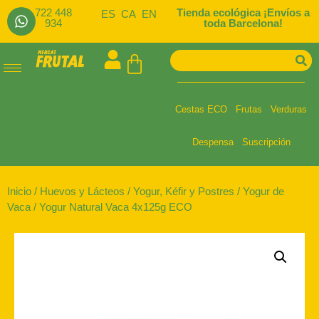
722 448
Tienda ecológica ¡Envíos a
ES
CA
EN
934
toda Barcelona!
Cestas ECO
Frutas
Verduras
Despensa
Suscripción
Inicio
/
Huevos y Lácteos
/
Yogur, Kéfir y Postres
/
Yogur de
Vaca
/ Yogur Natural Vaca 4x125g ECO