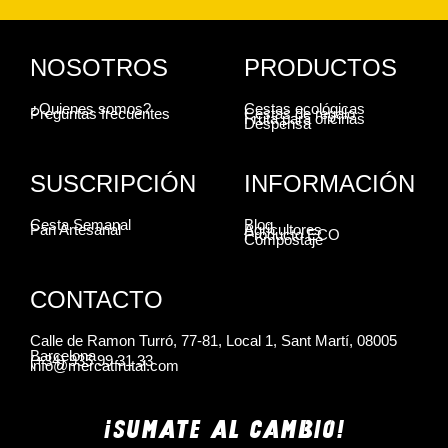
NOSOTROS
PRODUCTOS
¿Quienes somos?
Cestas ecológicas
Preguntas frecuentes
Cestas de regalo
Fruta para oficinas
Despensa
SUSCRIPCIÓN
INFORMACIÓN
Cesta Semanal
Blog
Pan Artesanal
Agricultores
Producto ECO
Compostaje
CONTACTO
Calle de Ramon Turró, 77-81, Local 1, Sant Martí, 08005
Barcelona
(+34) 935 99 31 33
info@mercatfrutal.com
¡SUMATE AL CAMBIO!